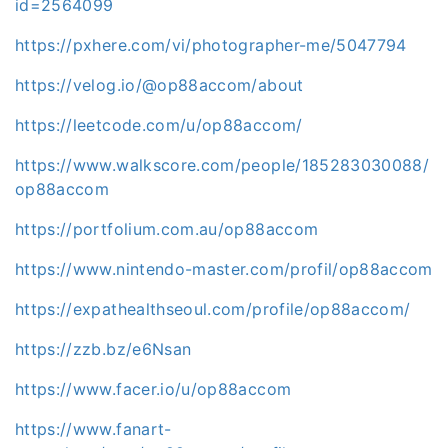
id=2564099
https://pxhere.com/vi/photographer-me/5047794
https://velog.io/@op88accom/about
https://leetcode.com/u/op88accom/
https://www.walkscore.com/people/185283030088/
op88accom
https://portfolium.com.au/op88accom
https://www.nintendo-master.com/profil/op88accom
https://expathealthseoul.com/profile/op88accom/
https://zzb.bz/e6Nsan
https://www.facer.io/u/op88accom
https://www.fanart-