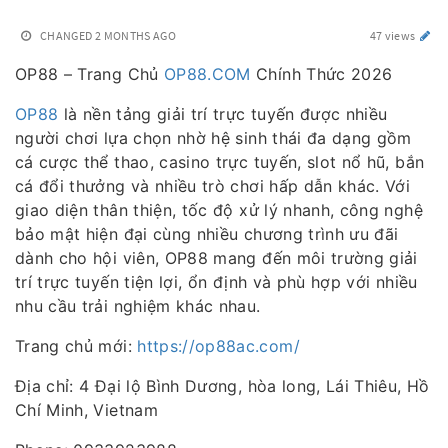
CHANGED
2 MONTHS AGO
47 views
OP88 – Trang Chủ
OP88.COM
Chính Thức 2026
OP88
là nền tảng giải trí trực tuyến được nhiều
người chơi lựa chọn nhờ hệ sinh thái đa dạng gồm
cá cược thể thao, casino trực tuyến, slot nổ hũ, bắn
cá đổi thưởng và nhiều trò chơi hấp dẫn khác. Với
giao diện thân thiện, tốc độ xử lý nhanh, công nghệ
bảo mật hiện đại cùng nhiều chương trình ưu đãi
dành cho hội viên, OP88 mang đến môi trường giải
trí trực tuyến tiện lợi, ổn định và phù hợp với nhiều
nhu cầu trải nghiệm khác nhau.
Trang chủ mới:
https://op88ac.com/
Địa chỉ: 4 Đại lộ Bình Dương, hòa long, Lái Thiêu, Hồ
Chí Minh, Vietnam