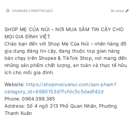
CHANGED
2 MONTHS AGO
30 views
SHOP MẸ CỦA NÚI – NƠI MUA SẮM TIN CẬY CHO
MỌI GIA ĐÌNH VIỆT
Chào bạn đến với Shop Mẹ Của Núi – nhãn hàng đồ
gia dụng đáng tin cậy, đang thuộc top gian hàng
bán chạy trên Shopee & TikTok Shop, nơi mang đến
những sản phẩm chất lượng, an toàn và thực tế hữu
ích cho mỗi gia đình.
Website:
https://shopmecuanui.com/san-pham?
category_id=6980153d7fcfdc5c5dedf42d
Phone: 0964.399.385
Address: Số 4 ngõ 313 Phố Quan Nhân, Phường
Thanh Xuân