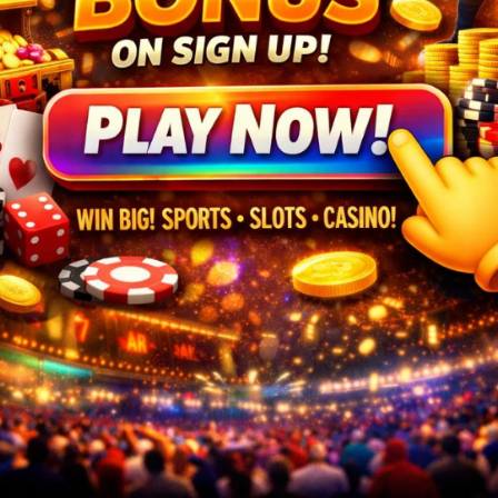
#SBOBET #sbobetzone #linkvaoSBOBET
#trang_chu_SBOBET #SBOBET_dang_ky