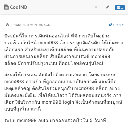
CodiMD
1
CHANGED
4 MONTHS AGO
FREELY
ปัจจุบันนี้ใน การเดิมพันออนไลน์ ที่มีการเติบโตอย่าง
รวดเร็ว เว็บไซต์ mcm998 เว็บตรง ถูกจัดอันดับ ให้เป็นทาง
เลือกแรก สำหรับเหล่าเซียนสล็อต ที่เน้นความปลอดภัย
ผ่านการเล่นเกมสล็อต สืบเนื่องจากแบรนด์ mcm998
สล็อต มีการปรับปรุงระบบ ที่ตอบโจทย์คนรุ่นใหม่
ส่งผลให้การเล่น สัมผัสได้ถึงความสะดวก โดยผ่านระบบ
mcm998 ทางเข้า ที่ถูกออกแบบมาเป็นอย่างดี และนี่คือ
เหตุผลสำคัญ ตัดสินใจร่วมสนุกกับ mcm998 สล็อต อย่าง
มั่นคงและยั่งยืน เพื่อให้แน่ใจว่า ได้รับผลตอบแทนจริง การ
เลือกใช้บริการกับ mcm998 login จึงเป็นคำตอบที่สมบูรณ์
แบบที่สุดในเวลานี้
ระบบ mcm998 auto ฝากถอนรวดเร็วใน 5 วินาที