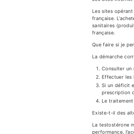
Les sites opérant
française. L’ache
sanitaires (produ
française.
Que faire si je pe
La démarche corre
Consulter un 
Effectuer les
Si un déficit
prescription o
Le traitement
Existe-t-il des a
La testostérone m
performance, l’acc