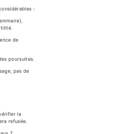
considérables :
ammaire),
ilité.
sence de
des poursuites.
osage, pas de
rifier la
era refusée.
gaux ?