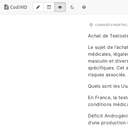
CodiMD
CHANGED
4 MONTHS
Achat de Testosté
Le sujet de l’ach
médicales, légale
masculin et diver
spécifiques. Cet a
risques associés.
Quels sont les Us
En France, la tes
conditions médica
Déficit Androgén
d’une production i