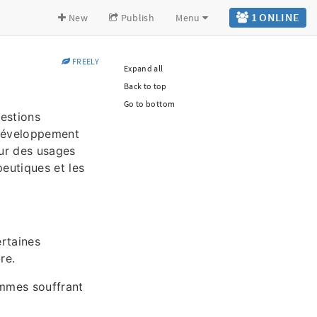
1 ONLINE
New
Publish
Menu
FREELY
Expand all
Back to top
Go to bottom
uestions
 développement
our des usages
peutiques et les
ertaines
re.
ommes souffrant