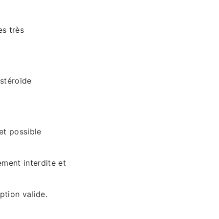
es très
stéroïde
 et possible
ement interdite et
ption valide.