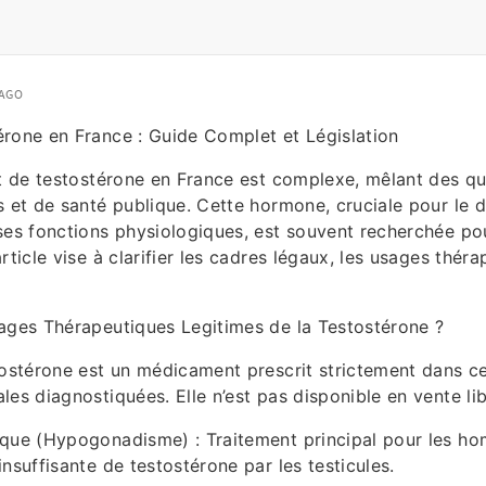
 AGO
rone en France : Guide Complet et Législation
at de testostérone en France est complexe, mêlant des q
s et de santé publique. Cette hormone, cruciale pour le
ses fonctions physiologiques, est souvent recherchée p
rticle vise à clarifier les cadres légaux, les usages théra
ages Thérapeutiques Legitimes de la Testostérone ?
tostérone est un médicament prescrit strictement dans c
les diagnostiquées. Elle n’est pas disponible en vente lib
ique (Hypogonadisme) : Traitement principal pour les h
nsuffisante de testostérone par les testicules.