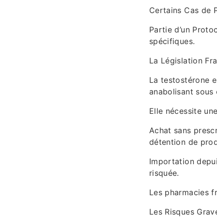
Certains Cas de P
Partie d’un Proto
spécifiques.
La Législation Fr
La testostérone 
anabolisant sous 
Elle nécessite un
Achat sans prescri
détention de prod
Importation depui
risquée.
Les pharmacies fr
Les Risques Grav