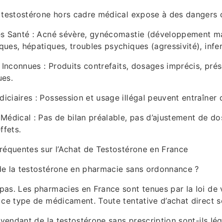
 testostérone hors cadre médical expose à des dangers 
es Santé : Acné sévère, gynécomastie (développement m
es, hépatiques, troubles psychiques (agressivité), infert
e Inconnues : Produits contrefaits, dosages imprécis, pré
ues.
ciaires : Possession et usage illégal peuvent entraîner 
Médical : Pas de bilan préalable, pas d’ajustement de d
ffets.
réquentes sur l’Achat de Testostérone en France
de la testostérone en pharmacie sans ordonnance ?
as. Les pharmacies en France sont tenues par la loi de vé
 ce type de médicament. Toute tentative d’achat direct s
t vendant de la testostérone sans prescription sont-ils lé