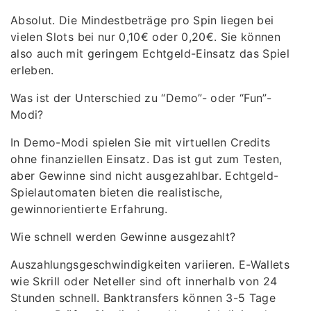
Absolut. Die Mindestbeträge pro Spin liegen bei
vielen Slots bei nur 0,10€ oder 0,20€. Sie können
also auch mit geringem Echtgeld-Einsatz das Spiel
erleben.
Was ist der Unterschied zu “Demo”- oder “Fun”-
Modi?
In Demo-Modi spielen Sie mit virtuellen Credits
ohne finanziellen Einsatz. Das ist gut zum Testen,
aber Gewinne sind nicht ausgezahlbar. Echtgeld-
Spielautomaten bieten die realistische,
gewinnorientierte Erfahrung.
Wie schnell werden Gewinne ausgezahlt?
Auszahlungsgeschwindigkeiten variieren. E-Wallets
wie Skrill oder Neteller sind oft innerhalb von 24
Stunden schnell. Banktransfers können 3-5 Tage