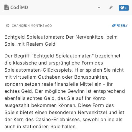
CodiMD
1
CHANGED
4 MONTHS AGO
FREELY
Echtgeld Spielautomaten: Der Nervenkitzel beim
Spiel mit Realem Geld
Der Begriff “Echtgeld Spielautomaten” bezeichnet
die klassische und ursprüngliche Form des
Spielautomaten-Glücksspiels. Hier spielen Sie nicht
mit virtuellem Guthaben oder Bonuspunkten,
sondern setzen reale finanzielle Mittel ein – Ihr
echtes Geld. Der mögliche Gewinn ist entsprechend
ebenfalls echtes Geld, das Sie auf Ihr Konto
ausgezahlt bekommen können. Diese Form des
Spiels bietet einen besonderen Nervenkitzel und ist
der Kern des Casino-Erlebnisses, sowohl online als
auch in stationären Spielhallen.